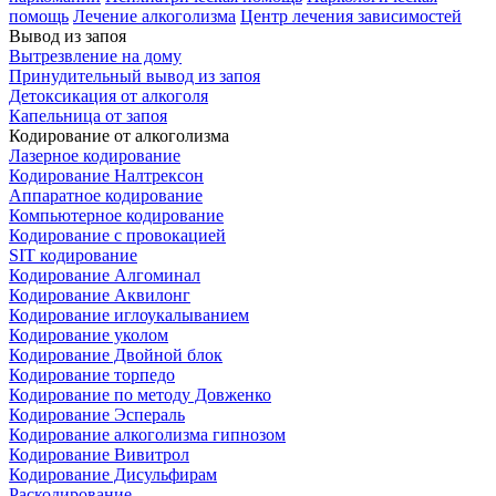
помощь
Лечение алкоголизма
Центр лечения зависимостей
Вывод из запоя
Вытрезвление на дому
Принудительный вывод из запоя
Детоксикация от алкоголя
Капельница от запоя
Кодирование от алкоголизма
Лазерное кодирование
Кодирование Налтрексон
Аппаратное кодирование
Компьютерное кодирование
Кодирование с провокацией
SIT кодирование
Кодирование Алгоминал
Кодирование Аквилонг
Кодирование иглоукалыванием
Кодирование уколом
Кодирование Двойной блок
Кодирование торпедо
Кодирование по методу Довженко
Кодирование Эспераль
Кодирование алкоголизма гипнозом
Кодирование Вивитрол
Кодирование Дисульфирам
Раскодирование