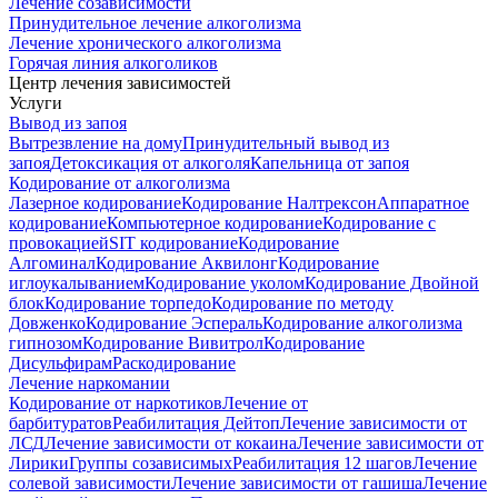
Лечение созависимости
Принудительное лечение алкоголизма
Лечение хронического алкоголизма
Горячая линия алкоголиков
Центр лечения зависимостей
Услуги
Вывод из запоя
Вытрезвление на дому
Принудительный вывод из
запоя
Детоксикация от алкоголя
Капельница от запоя
Кодирование от алкоголизма
Лазерное кодирование
Кодирование Налтрексон
Аппаратное
кодирование
Компьютерное кодирование
Кодирование с
провокацией
SIT кодирование
Кодирование
Алгоминал
Кодирование Аквилонг
Кодирование
иглоукалыванием
Кодирование уколом
Кодирование Двойной
блок
Кодирование торпедо
Кодирование по методу
Довженко
Кодирование Эспераль
Кодирование алкоголизма
гипнозом
Кодирование Вивитрол
Кодирование
Дисульфирам
Раскодирование
Лечение наркомании
Кодирование от наркотиков
Лечение от
барбитуратов
Реабилитация Дейтоп
Лечение зависимости от
ЛСД
Лечение зависимости от кокаина
Лечение зависимости от
Лирики
Группы созависимых
Реабилитация 12 шагов
Лечение
солевой зависимости
Лечение зависимости от гашиша
Лечение