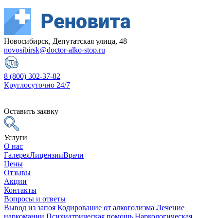
Новосибирск, Депутатская улица, 48
novosibirsk@doctor-alko-stop.ru
8 (800) 302-37-82
Круглосуточно 24/7
Оставить заявку
Услуги
О нас
Галерея
Лицензии
Врачи
Цены
Отзывы
Акции
Контакты
Вопросы и ответы
Вывод из запоя
Кодирование от алкоголизма
Лечение
наркомании
Психиатрическая помощь
Наркологическая