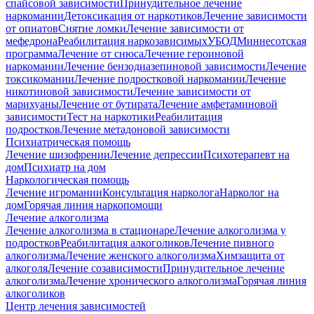
спайсовой зависимости
Принудительное лечение
наркомании
Детоксикация от наркотиков
Лечение зависимости
от опиатов
Снятие ломки
Лечение зависимости от
мефедрона
Реабилитация наркозависимых
УБОД
Миннесотская
программа
Лечение от снюса
Лечение героиновой
наркомании
Лечение бензодиазепиновой зависимости
Лечение
токсикомании
Лечение подростковой наркомании
Лечение
никотиновой зависимости
Лечение зависимости от
марихуаны
Лечение от бутирата
Лечение амфетаминовой
зависимости
Тест на наркотики
Реабилитация
подростков
Лечение метадоновой зависимости
Психиатрическая помощь
Лечение шизофрении
Лечение депрессии
Психотерапевт на
дом
Психиатр на дом
Наркологическая помощь
Лечение игромании
Консультация нарколога
Нарколог на
дом
Горячая линия наркопомощи
Лечение алкоголизма
Лечение алкоголизма в стационаре
Лечение алкоголизма у
подростков
Реабилитация алкоголиков
Лечение пивного
алкоголизма
Лечение женского алкоголизма
Химзащита от
алкоголя
Лечение созависимости
Принудительное лечение
алкоголизма
Лечение хронического алкоголизма
Горячая линия
алкоголиков
Центр лечения зависимостей