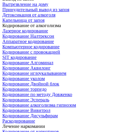
Вытрезвление на дому
Принудительный вывод из запоя
Детоксикация от алкоголя
Капельница от запоя
Кодирование от алкоголизма
Лазерное кодирование
Кодирование Налтрексон
Аппаратное кодирование
Компьютерное кодирование
Кодирование с провокацией
SIT кодирование
Кодирование Алгоминал
Кодирование Аквилонг
Кодирование иглоукалыванием
Кодирование уколом
Кодирование Двойной блок
Кодирование торпедо
Кодирование по методу Довженко
Кодирование Эспераль
Кодирование алкоголизма гипнозом
Кодирование Вивитрол
Кодирование Дисульфирам
Раскодирование
Лечение наркомании
Кодирование от наркотиков