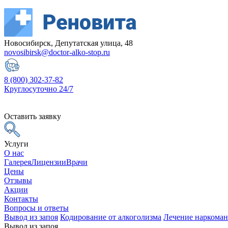
Новосибирск, Депутатская улица, 48
novosibirsk@doctor-alko-stop.ru
8 (800) 302-37-82
Круглосуточно 24/7
Оставить заявку
Услуги
О нас
Галерея
Лицензии
Врачи
Цены
Отзывы
Акции
Контакты
Вопросы и ответы
Вывод из запоя
Кодирование от алкоголизма
Лечение наркома
Вывод из запоя