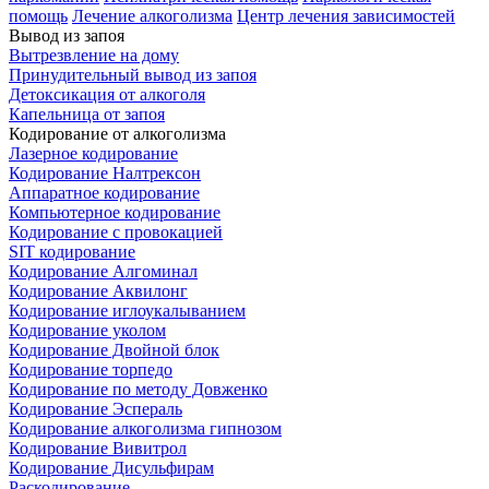
помощь
Лечение алкоголизма
Центр лечения зависимостей
Вывод из запоя
Вытрезвление на дому
Принудительный вывод из запоя
Детоксикация от алкоголя
Капельница от запоя
Кодирование от алкоголизма
Лазерное кодирование
Кодирование Налтрексон
Аппаратное кодирование
Компьютерное кодирование
Кодирование с провокацией
SIT кодирование
Кодирование Алгоминал
Кодирование Аквилонг
Кодирование иглоукалыванием
Кодирование уколом
Кодирование Двойной блок
Кодирование торпедо
Кодирование по методу Довженко
Кодирование Эспераль
Кодирование алкоголизма гипнозом
Кодирование Вивитрол
Кодирование Дисульфирам
Раскодирование