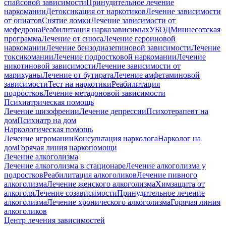
спайсовой зависимости
Принудительное лечение
наркомании
Детоксикация от наркотиков
Лечение зависимости
от опиатов
Снятие ломки
Лечение зависимости от
мефедрона
Реабилитация наркозависимых
УБОД
Миннесотская
программа
Лечение от снюса
Лечение героиновой
наркомании
Лечение бензодиазепиновой зависимости
Лечение
токсикомании
Лечение подростковой наркомании
Лечение
никотиновой зависимости
Лечение зависимости от
марихуаны
Лечение от бутирата
Лечение амфетаминовой
зависимости
Тест на наркотики
Реабилитация
подростков
Лечение метадоновой зависимости
Психиатрическая помощь
Лечение шизофрении
Лечение депрессии
Психотерапевт на
дом
Психиатр на дом
Наркологическая помощь
Лечение игромании
Консультация нарколога
Нарколог на
дом
Горячая линия наркопомощи
Лечение алкоголизма
Лечение алкоголизма в стационаре
Лечение алкоголизма у
подростков
Реабилитация алкоголиков
Лечение пивного
алкоголизма
Лечение женского алкоголизма
Химзащита от
алкоголя
Лечение созависимости
Принудительное лечение
алкоголизма
Лечение хронического алкоголизма
Горячая линия
алкоголиков
Центр лечения зависимостей