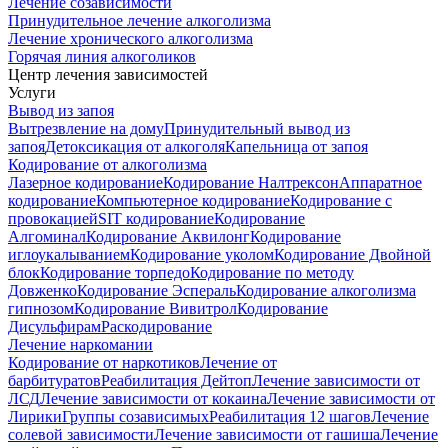
Лечение созависимости
Принудительное лечение алкоголизма
Лечение хронического алкоголизма
Горячая линия алкоголиков
Центр лечения зависимостей
Услуги
Вывод из запоя
Вытрезвление на дому
Принудительный вывод из
запоя
Детоксикация от алкоголя
Капельница от запоя
Кодирование от алкоголизма
Лазерное кодирование
Кодирование Налтрексон
Аппаратное
кодирование
Компьютерное кодирование
Кодирование с
провокацией
SIT кодирование
Кодирование
Алгоминал
Кодирование Аквилонг
Кодирование
иглоукалыванием
Кодирование уколом
Кодирование Двойной
блок
Кодирование торпедо
Кодирование по методу
Довженко
Кодирование Эспераль
Кодирование алкоголизма
гипнозом
Кодирование Вивитрол
Кодирование
Дисульфирам
Раскодирование
Лечение наркомании
Кодирование от наркотиков
Лечение от
барбитуратов
Реабилитация Дейтоп
Лечение зависимости от
ЛСД
Лечение зависимости от кокаина
Лечение зависимости от
Лирики
Группы созависимых
Реабилитация 12 шагов
Лечение
солевой зависимости
Лечение зависимости от гашиша
Лечение