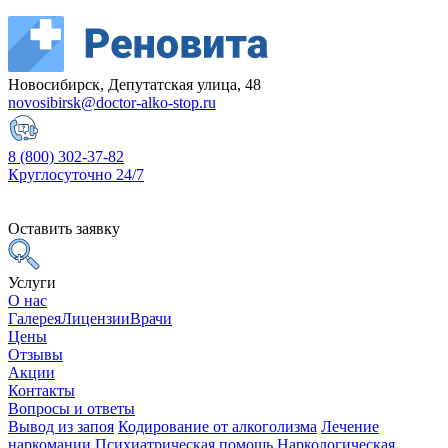
Новосибирск, Депутатская улица, 48
novosibirsk@doctor-alko-stop.ru
8 (800) 302-37-82
Круглосуточно 24/7
Оставить заявку
Услуги
О нас
Галерея
Лицензии
Врачи
Цены
Отзывы
Акции
Контакты
Вопросы и ответы
Вывод из запоя
Кодирование от алкоголизма
Лечение
наркомании
Психиатрическая помощь
Наркологическая