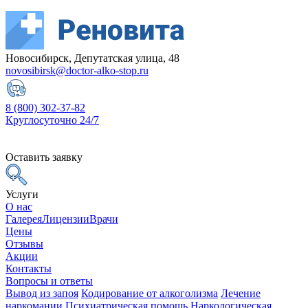
Новосибирск, Депутатская улица, 48
novosibirsk@doctor-alko-stop.ru
8 (800) 302-37-82
Круглосуточно 24/7
Оставить заявку
Услуги
О нас
Галерея
Лицензии
Врачи
Цены
Отзывы
Акции
Контакты
Вопросы и ответы
Вывод из запоя
Кодирование от алкоголизма
Лечение
наркомании
Психиатрическая помощь
Наркологическая