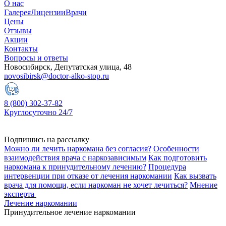
О нас
Галерея
Лицензии
Врачи
Цены
Отзывы
Акции
Контакты
Вопросы и ответы
Новосибирск, Депутатская улица, 48
novosibirsk@doctor-alko-stop.ru
8 (800) 302-37-82
Круглосуточно 24/7
Подпишись на рассылку
Можно ли лечить наркомана без согласия?
Особенности
взаимодействия врача с наркозависимым
Как подготовить
наркомана к принудительному лечению?
Процедура
интервенции при отказе от лечения наркомании
Как вызвать
врача для помощи, если наркоман не хочет лечиться?
Мнение
эксперта
Лечение наркомании
Принудительное лечение наркомании