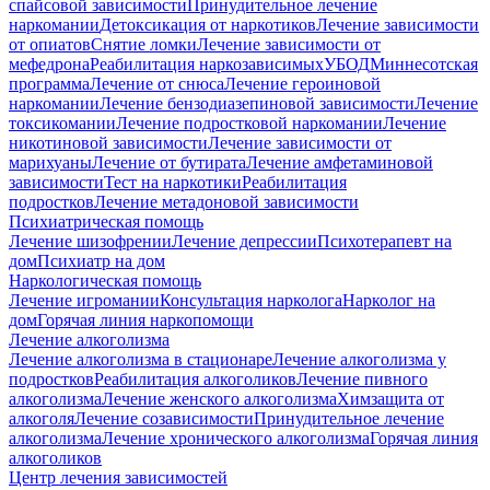
спайсовой зависимости
Принудительное лечение
наркомании
Детоксикация от наркотиков
Лечение зависимости
от опиатов
Снятие ломки
Лечение зависимости от
мефедрона
Реабилитация наркозависимых
УБОД
Миннесотская
программа
Лечение от снюса
Лечение героиновой
наркомании
Лечение бензодиазепиновой зависимости
Лечение
токсикомании
Лечение подростковой наркомании
Лечение
никотиновой зависимости
Лечение зависимости от
марихуаны
Лечение от бутирата
Лечение амфетаминовой
зависимости
Тест на наркотики
Реабилитация
подростков
Лечение метадоновой зависимости
Психиатрическая помощь
Лечение шизофрении
Лечение депрессии
Психотерапевт на
дом
Психиатр на дом
Наркологическая помощь
Лечение игромании
Консультация нарколога
Нарколог на
дом
Горячая линия наркопомощи
Лечение алкоголизма
Лечение алкоголизма в стационаре
Лечение алкоголизма у
подростков
Реабилитация алкоголиков
Лечение пивного
алкоголизма
Лечение женского алкоголизма
Химзащита от
алкоголя
Лечение созависимости
Принудительное лечение
алкоголизма
Лечение хронического алкоголизма
Горячая линия
алкоголиков
Центр лечения зависимостей