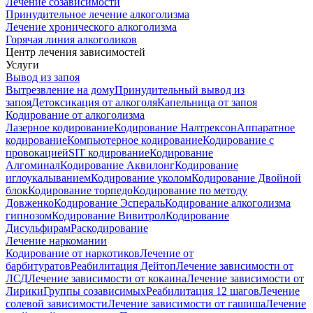
Лечение созависимости
Принудительное лечение алкоголизма
Лечение хронического алкоголизма
Горячая линия алкоголиков
Центр лечения зависимостей
Услуги
Вывод из запоя
Вытрезвление на дому
Принудительный вывод из
запоя
Детоксикация от алкоголя
Капельница от запоя
Кодирование от алкоголизма
Лазерное кодирование
Кодирование Налтрексон
Аппаратное
кодирование
Компьютерное кодирование
Кодирование с
провокацией
SIT кодирование
Кодирование
Алгоминал
Кодирование Аквилонг
Кодирование
иглоукалыванием
Кодирование уколом
Кодирование Двойной
блок
Кодирование торпедо
Кодирование по методу
Довженко
Кодирование Эспераль
Кодирование алкоголизма
гипнозом
Кодирование Вивитрол
Кодирование
Дисульфирам
Раскодирование
Лечение наркомании
Кодирование от наркотиков
Лечение от
барбитуратов
Реабилитация Дейтоп
Лечение зависимости от
ЛСД
Лечение зависимости от кокаина
Лечение зависимости от
Лирики
Группы созависимых
Реабилитация 12 шагов
Лечение
солевой зависимости
Лечение зависимости от гашиша
Лечение