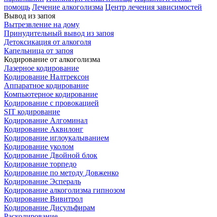
помощь
Лечение алкоголизма
Центр лечения зависимостей
Вывод из запоя
Вытрезвление на дому
Принудительный вывод из запоя
Детоксикация от алкоголя
Капельница от запоя
Кодирование от алкоголизма
Лазерное кодирование
Кодирование Налтрексон
Аппаратное кодирование
Компьютерное кодирование
Кодирование с провокацией
SIT кодирование
Кодирование Алгоминал
Кодирование Аквилонг
Кодирование иглоукалыванием
Кодирование уколом
Кодирование Двойной блок
Кодирование торпедо
Кодирование по методу Довженко
Кодирование Эспераль
Кодирование алкоголизма гипнозом
Кодирование Вивитрол
Кодирование Дисульфирам
Раскодирование